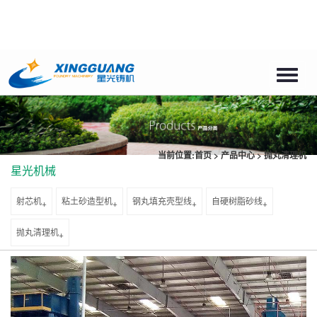
Toggle
naviga
当前位置:
首页
>
产品中心
>
抛丸清理机
星光机械
射芯机
粘土砂造型机
钢丸填充壳型线
自硬树脂砂线
+
+
+
+
抛丸清理机
+